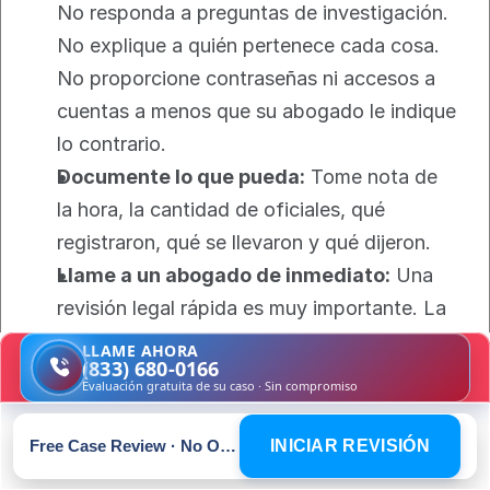
No responda a preguntas de investigación. 
No explique a quién pertenece cada cosa. 
No proporcione contraseñas ni accesos a 
cuentas a menos que su abogado le indique 
lo contrario.
Documente lo que pueda:
 Tome nota de 
la hora, la cantidad de oficiales, qué 
registraron, qué se llevaron y qué dijeron.
Llame a un abogado de inmediato:
 Una 
revisión legal rápida es muy importante. La 
demora beneficia a la fiscalía.
LLAME AHORA
(833) 680-0166
Evaluación gratuita de su caso · Sin compromiso
Qué recordar bajo presión:
 Puede cumplir con 
las órdenes sin cooperar activamente.
Free Case Review · No Obligation
INICIAR REVISIÓN
Si los oficiales exceden los límites 
establecidos en la orden, su abogado podrá 