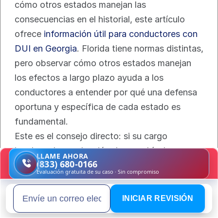
cómo otros estados manejan las 
consecuencias en el historial, este artículo 
ofrece 
información útil para conductores con 
DUI en Georgia
. Florida tiene normas distintas, 
pero observar cómo otros estados manejan 
los efectos a largo plazo ayuda a los 
conductores a entender por qué una defensa 
oportuna y específica de cada estado es 
fundamental.
Este es el consejo directo: si su cargo 
involucra la conducción de un vehículo, 
LLAME AHORA
(833) 680-0166
contrate a un abogado que entienda tanto el 
Evaluación gratuita de su caso · Sin compromiso
expediente del tribunal como las 
consecuencias sobre su licencia. Si su 
INICIAR REVISIÓN
Email address
abogado solo habla de la fecha de corte, no 