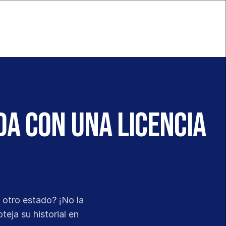
da con una licencia
otro estado? ¡No la 
eja su historial en