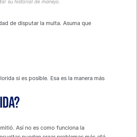
ar su historial de manejo.
ad de disputar la multa. Asuma que 
orida si es posible. Esa es la manera más 
ida?
itió. Así no es como funciona la 
resueltas pueden crear problemas más allá 