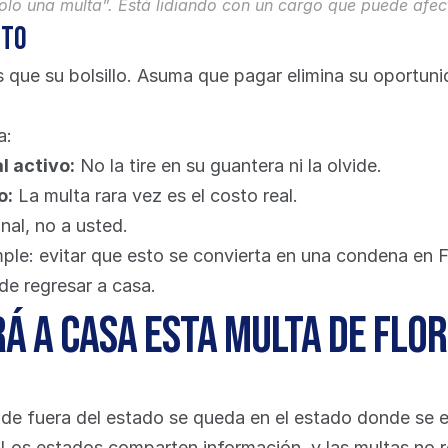
olo una multa”. Está lidiando con un cargo que puede afect
nto
que su bolsillo. Asuma que pagar elimina su oportunid
a:
l activo:
 No la tire en su guantera ni la olvide.
o:
 La multa rara vez es el costo real.
nal, no a usted.
mple: evitar que esto se convierta en una condena en Fl
de regresar a casa.
á a casa esta multa de Flor
 fuera del estado se queda en el estado donde se em
a. Los estados comparten información, y las multas no 