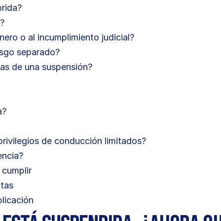
orida?
s?
ero o al incumplimiento judicial?
esgo separado?
tas de una suspensión?
a?
privilegios de conducción limitados?
encia?
 cumplir
utas
licación