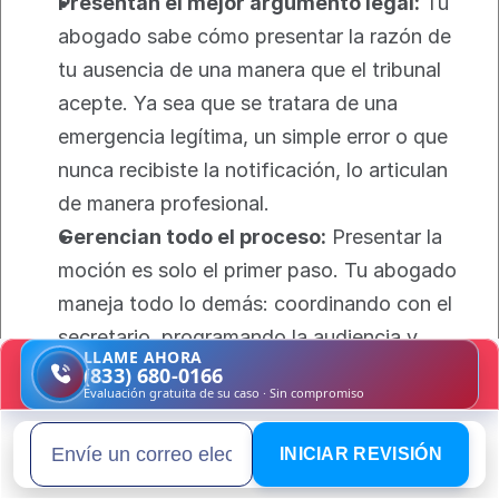
Presentan el mejor argumento legal:
 Tu 
abogado sabe cómo presentar la razón de 
tu ausencia de una manera que el tribunal 
acepte. Ya sea que se tratara de una 
emergencia legítima, un simple error o que 
nunca recibiste la notificación, lo articulan 
de manera profesional.
Gerencian todo el proceso:
 Presentar la 
moción es solo el primer paso. Tu abogado 
maneja todo lo demás: coordinando con el 
secretario, programando la audiencia y 
LLAME AHORA
hablando con la oficina del fiscal estatal si 
(833) 680-0166
Evaluación gratuita de su caso · Sin compromiso
es necesario. Ellos hacen todo el trabajo 
legal.
INICIAR REVISIÓN
Email address
El objetivo de contratar a un profesional es 