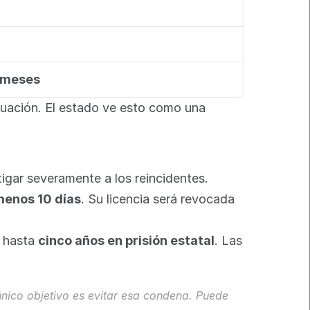
 meses
uación. El estado ve esto como una 
gar severamente a los reincidentes.
 menos 10 días
. Su licencia será revocada 
 hasta 
cinco años en prisión estatal
. Las 
Una condena es una mancha permanente. Afecta su empleo, vivienda y seguro de por vida. Nuestro único objetivo es evitar esa condena. Puede 