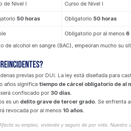
o de Nivel I
Curso de Nivel I
gatorio 
50 horas
Obligatorio 
50 horas
ble
Obligatorio por al menos 
6
to de alcohol en sangre (BAC), empeoran mucho su sit
 reincidentes?
nas previas por DUI. La ley está diseñada para casti
 años significa 
tiempo de cárcel obligatorio de al
 será confiscado por 
30 días
.
os es un 
delito grave de tercer grado
. Se enfrenta a
será revocada por al menos 
10 años
.