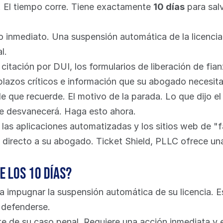
. El tiempo corre. Tiene exactamente 
10 días
 para sal
 inmediato. Una suspensión automática de la licencia l
l.
citación por DUI, los formularios de liberación de fian
lazos críticos e información que su abogado necesita
le que recuerde. El motivo de la parada. Lo que dijo el
 se desvanecerá. Haga esto ahora.
e las aplicaciones automatizadas y los sitios web de "f
 directo a su abogado. Ticket Shield, PLLC ofrece una
e los 10 días?
ra impugnar la suspensión automática de su licencia. Es
a defenderse.
nte de su caso penal. Requiere una acción inmediata y