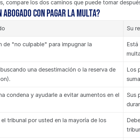
dos, compare los dos caminos que puede tomar después 
n abogado con pagar la multa?
do
Su r
 de "no culpable" para impugnar la 
Está 
multa
 buscando una desestimación o la reserva de 
Los 
ion).
sumad
a condena y ayudarle a evitar aumentos en el 
Sus 
dura
l tribunal por usted en la mayoría de los 
Debe 
tribu