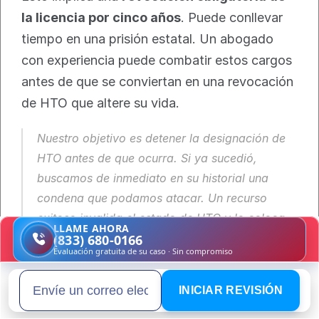
la licencia por cinco años
. Puede conllevar 
tiempo en una prisión estatal. Un abogado 
con experiencia puede combatir estos cargos 
antes de que se conviertan en una revocación 
de HTO que altere su vida.
Nuestro objetivo es detener la designación de 
HTO antes de que ocurra. Si ya sucedió, 
buscamos de inmediato en su historial una 
condena que podamos atacar. Un recurso 
exitoso invalida el estado de HTO y lo coloca 
LLAME AHORA
nuevamente en el asiento del conductor.
(833) 680-0166
Evaluación gratuita de su caso · Sin compromiso
¿Cómo le aseguramos una licencia por 
dificultades económicas?
INICIAR REVISIÓN
Email address
Mientras libramos la batalla legal para 