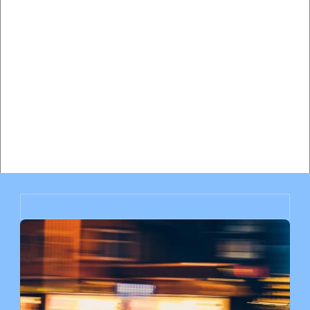
Ley de Súper Infractor de Florida HB 351: Guía completa 
sobre sanciones, defensas y protección de licencia
Sistema de puntos de Florida: Guía completa sobre 
puntos en la licencia, suspensiones e impacto en los 
seguros
Contratar a un abogado de tránsito vs. Pagar la multa 
en Miami: Análisis completo de costo-beneficio