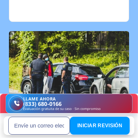
LLAME AHORA
(833) 680-0166
Evaluación gratuita de su caso · Sin compromiso
INICIAR REVISIÓN
Email address
3 ene 2026