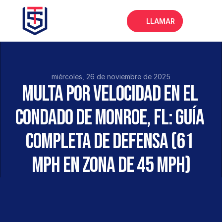
LLAMAR
Inicio
Acerca de
miércoles, 26 de noviembre de 2025
Multa por velocidad en el 
Servicios
condado de Monroe, FL: Guía 
Preguntas frecuentes
Blog
completa de defensa (61 
mph en zona de 45 mph)