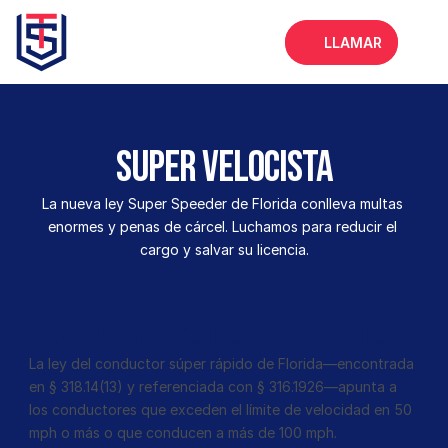
LLAMAR
Inicio
Acerca de
Super velocista
Servicios
La nueva ley Super Speeder de Florida conlleva multas 
Preguntas frecuentes
enormes y penas de cárcel. Luchamos para reducir el 
cargo y salvar su licencia.
Blog
¿Qué es la Ley del Conductor Súper Rápido?
La ley del conductor súper rápido de Florida—encontrada 
en § 318.14(13) y referenciada con § 316.1926—apunta a 
los conductores que exceden el límite de velocidad en 50 
mph o más o que conducen a más de 100 mph. 