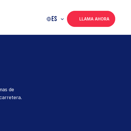
Select Language
ES
LLAMA AHORA
as de 
carretera.