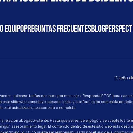
o Equipo
Preguntas frecuentes
Blog
Perspect
Diseño de
Pueden aplicarse tarifas de datos por mensajes. Responda STOP para cancelar
 este sitio web constituye asesoría legal, y la información contenida no debe
b esté actualizada, sea correcta o completa.
lación abogado-cliente. Hasta que se realice el pago y se acepte los térmi
ingún asesoramiento legal. El contenido dentro de este sitio web está destinad
. Ticket Shield, PLLC no puede ser responsabilizado por el uso de la informac