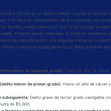
ementos
Florida § 322.34, es un delito conducir cuando su licencia e
a. Si lo hace sin conocimiento de la suspensión, se consid
si los fiscales pueden demostrar que usted condujo a sabie
endida, enfrenta penas criminales. El estatuto establece q
 menor de segundo grado; una segunda ofensa es un delito
 ofensa o violación subsiguiente es un delito grave de ter
delito menor de segundo grado):
 Hasta 60 días de cárcel 
delito menor de primer grado):
 Hasta un año de cárcel y
 subsiguiente:
 Delito grave de tercer grado castigable co
multa de $5,000.
 o lesiones corporales graves mientras se conduce con u