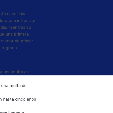
stá cancelada, 
era una infracción 
ndas mientras su 
ue una primera 
 menor de primer 
cer grado.
y una multa de 
 una multa de 
n hasta cinco años 
na licencia 