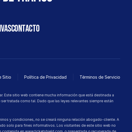
ivas
CONTACTO
 Sitio
Política de Privacidad
Términos de Servicio
. Este sitio web contiene mucha información que está destinada a 
 ser tratada como tal. Dado que las leyes relevantes siempre están 
nos y condiciones, no se creará ninguna relación abogado-cliente. A 
o solo para fines informativos. Los visitantes de este sitio web no 
ión contenida en www.ticketshield.com, o presentada o recuperada de 