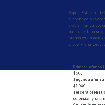
Estatuto y El
Bajo el Estatuto de 
suspendida o revocad
civil. Sin embargo, 
licencia estaba susp
ofensa es un delito
grado; y una tercera
Penas
Primera ofensa (
$500.
Segunda ofensa (
$1,000.
Tercera ofensa o
de prisión y una 
Causar la muerte