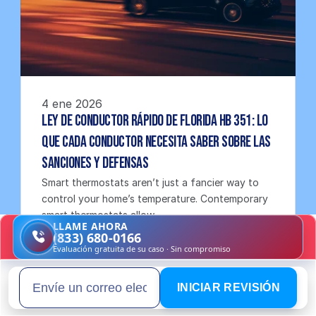
4 ene 2026
Ley de Conductor Rápido de Florida HB 351: Lo 
Que Cada Conductor Necesita Saber Sobre las 
Sanciones y Defensas
Smart thermostats aren’t just a fancier way to 
control your home’s temperature. Contemporary 
smart thermostats allow.
LLAME AHORA
LEER PUBLICACIÓN COMPLETA
(833) 680-0166
Evaluación gratuita de su caso · Sin compromiso
INICIAR REVISIÓN
Email address